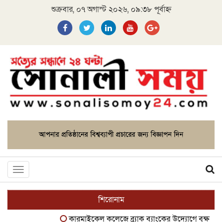
শুক্রবার, ০৭ অগাস্ট ২০২৬, ০৯:৩৮ পূর্বাহ্ন
Toggle
navigation
শিরোনাম
কারমাইকেল কলেজে ব্র্যাক ব্যাংকের উদ্যোগে বৃক্ষরোপণ কর্