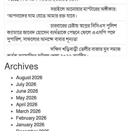
সরাইলে আনোয়ার মাস্টারের অঙ্গীকার:
‘আপনাদের ঘাম যেতে আমার রক্ত যাবে।
চারবারের চেষ্টায় স্বপ্নের বিসিএস পুলিশ
ক্যাডারে জাবেদ হোসেন ব্যর্থতাকে পেছনে ফেলে এএসপি পদে
সুপারিশ, সাফল্যের আনন্দে বাবার শূন্যতা
দক্ষিণ খড়িবাড়ী তেলীর বাজার যুব সমাজ
কর্তৃক আয়োজিত ফুটবল খেলা ২০২৬ অনুষ্ঠিত।
Archives
ঝিনাইগাতীতে ‘জুলাই গণঅভ্যুত্থান
দিবস-২০২৬’ উপলক্ষে আলোচনা সভা
August 2026
অনুষ্ঠিত
July 2026
June 2026
রক্তে কেনা স্বাধীন দেশে স্বৈরাচারের স্থান
May 2026
নেই, ৫ আগস্ট চিরঞ্জীব হোক: কৃষিবিদ
April 2026
আনোয়ার পারভেজ
March 2026
February 2026
কৃষকের ঘর থেকে চার সরকারি চাকরির
January 2026
সাফল্য: মেধা ও অধ্যবসায়ের উজ্জ্বল দৃষ্টান্ত