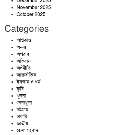
December 2025
আবুল কাশেম
November 2025
October 2025
Categories
জ্বালানিতে কারচুপি, লাইসেন্সহীন প্রতিষ্ঠান:
অগ্নিকাণ্ড
ঝিনাইগাতীতে মোবাইল কোর্টের অভিযানে
অনন্য
তিন প্রতিষ্ঠানে ১ লাখ ২৫ হাজার টাকা
অপরাধ
জরিমানা
অভিযান
অর্থনীতি
আন্তর্জাতিক
ইসলাম ও ধর্ম
কৃষি
খুলনা
খেলাধুলা
চট্টগ্রাম
চাকরি
জাতীয়
জেলা সংবাদ