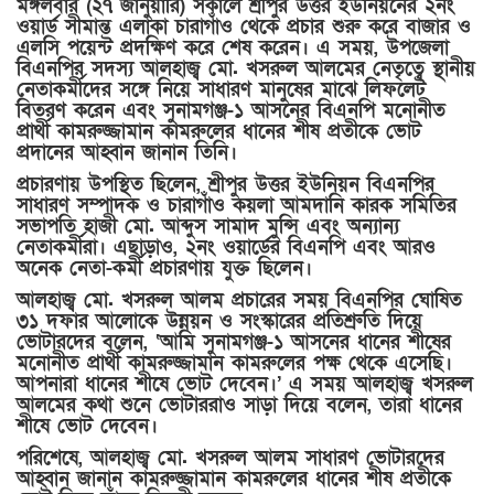
মঙ্গলবার (২৭ জানুয়ারি) সকালে শ্রীপুর উত্তর ইউনিয়নের ২নং
ওয়ার্ড সীমান্ত এলাকা চারাগাঁও থেকে প্রচার শুরু করে বাজার ও
এলসি পয়েন্ট প্রদক্ষিণ করে শেষ করেন। এ সময়, উপজেলা
বিএনপির সদস্য আলহাজ্ব মো. খসরুল আলমের নেতৃত্বে স্থানীয়
নেতাকর্মীদের সঙ্গে নিয়ে সাধারণ মানুষের মাঝে লিফলেট
বিতরণ করেন এবং সুনামগঞ্জ-১ আসনের বিএনপি মনোনীত
প্রার্থী কামরুজ্জামান কামরুলের ধানের শীষ প্রতীকে ভোট
প্রদানের আহ্বান জানান তিনি।
প্রচারণায় উপস্থিত ছিলেন, শ্রীপুর উত্তর ইউনিয়ন বিএনপির
সাধারণ সম্পাদক ও চারাগাঁও কয়লা আমদানি কারক সমিতির
সভাপতি হাজী মো. আব্দুস সামাদ মুন্সি এবং অন্যান্য
নেতাকর্মীরা। এছাড়াও, ২নং ওয়ার্ডের বিএনপি এবং আরও
অনেক নেতা-কর্মী প্রচারণায় যুক্ত ছিলেন।
আলহাজ্ব মো. খসরুল আলম প্রচারের সময় বিএনপির ঘোষিত
৩১ দফার আলোকে উন্নয়ন ও সংস্কারের প্রতিশ্রুতি দিয়ে
ভোটারদের বলেন, ‘আমি সুনামগঞ্জ-১ আসনের ধানের শীষের
মনোনীত প্রার্থী কামরুজ্জামান কামরুলের পক্ষ থেকে এসেছি।
আপনারা ধানের শীষে ভোট দেবেন।’ এ সময় আলহাজ্ব খসরুল
আলমের কথা শুনে ভোটাররাও সাড়া দিয়ে বলেন, তারা ধানের
শীষে ভোট দেবেন।
পরিশেষে, আলহাজ্ব মো. খসরুল আলম সাধারণ ভোটারদের
আহ্বান জানান কামরুজ্জামান কামরুলের ধানের শীষ প্রতীকে