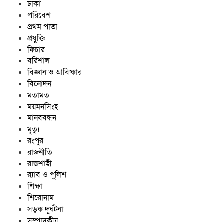
ঢাকা
পরিবেশ
প্রথম পাতা
প্রযুক্তি
ফিচার
বরিশাল
বিজ্ঞান ও আবিষ্কার
বিনোদন
মতামত
ময়মনসিংহ
মানববন্ধন
মৃত্যু
রংপুর
রাজনীতি
রাজশাহী
র‍্যাব ও পুলিশ
শিক্ষা
শিরোনাম
সড়ক দূর্ঘটনা
সম্পাদকীয়