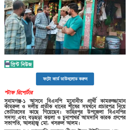
ফটো কার্ড ডাউনলোড করুন
স্টাফ রিপোর্টার
সুনামগঞ্জ-১ আসনে বিএনপি মনোনীত প্রার্থী কামরুজ্জামান
কামরুল ও দলীয় প্রতীক ধানের শীষের সমর্থনে প্রচারপত্র নিয়ে
ভোটারদের কাছে গিয়েছেন। তাহিরপুর উপজেলা বিএনপির
সদস্য এবং বড়ছড়া কয়লা ও চুনাপাথর আমদানি কারক গ্রুপের
সভাপতি, আলহাজ্ব মো. খসরুল আলম।