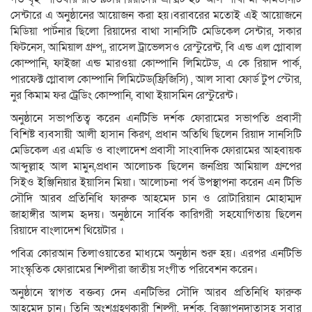
সেন্টারে এ অনুষ্ঠানের আয়োজন করা হয়।বরাবরের মতোই এই আয়োজনে
মিডিয়া পার্টনার ছিলো রিয়াদের বাথা সানসিটি মেডিকেল সেন্টার, সকার
ফিটনেস, আমিয়াল গ্রুপ,, রাসেল ট্রাভেলসও রেস্টুরেন্ট, বি এন্ড এল গ্লোবাল
কোম্পানি, ফাইজা এন্ড মারওয়া কোম্পানি লিমিটেড, এ কে রিয়াদ পার্ক,
পারফেক্ট গ্লোবাল কোম্পানি লিমিটেড(ফ্রিজিসি) , আল সাবা ফোর্ড টুপ স্টোর,
নুর কিমাম ফর ট্রেডিং কোম্পানি, বাথা ইয়াসমিন রেস্টুরেন্ট।
অনুষ্ঠানে সভাপতিত্ব করেন এনটিভি দর্শক ফোরামের সভাপতি প্রবাসী
বিশিষ্ট ব্যবসায়ী আলী হাসান কিরণ, প্রধান অতিথি ছিলেন রিয়াদ সানসিটি
মেডিকেল এর এমডি ও বাংলাদেশ প্রবাসী সাংবাদিক ফোরামের আহবায়ক
আব্দুল্লাহ আল মামুন,প্রধান আলোচক ছিলেন জনপ্রিয় আমিয়াল গ্রুপের
সিইও ইঞ্জিনিয়ার ইয়াসিন মিয়া। আলোচনা পর্ব উপস্থাপনা করেন এন টিভি
সৌদি আরব প্রতিনিধি ফারুক আহমেদ চান ও রোটারিয়ান মোহাম্মদ
জাহাঙ্গীর আলম হৃদয়। অনুষ্ঠানে সার্বিক কারিগরী সহযোগিতায় ছিলেন
রিয়াদে বাংলাদেশ থিয়েটার ।
পবিত্র কোরআন তিলাওয়াতের মাধ্যমে অনুষ্ঠান শুরু হয়। এরপর এনটিভি
সাংস্কৃতিক ফোরামের শিল্পীরা জাতীয় সংগীত পরিবেশন করেন।
অনুষ্ঠানে স্বাগত বক্তব্য দেন এনটিভির সৌদি আরব প্রতিনিধি ফারুক
আহমেদ চান। তিনি অংশগ্রহণকারী শিল্পী, দর্শক, বিজ্ঞাপনদাতাসহ সবার