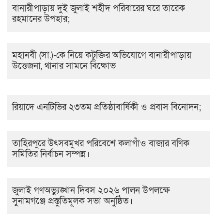
বানারীপাড়ায় দুই জুলাই শহীদ পরিবারের ঘরে তারেক
রহমানের উপহার;
মহানবী (সা.)-কে নিয়ে কটূক্তির অভিযোগে বানারীপাড়ায়
উত্তেজনা, থানার সামনে বিক্ষোভ
রিয়াদে এনটিভির ২৩তম প্রতিষ্ঠাবার্ষিকী ও প্রবাস বিনোদন;
তাহিরপুরে উৎসবমুখর পরিবেশে কলাগাঁও বাজার বণিক
সমিতির নির্বাচন সম্পন্ন।
জুলাই গণঅভ্যুঙ্খান দিবস ২০২৬ পালন উপলক্ষে
সুনামগঞ্জে প্রস্তুতিমূলক সভা অনুষ্ঠিত।