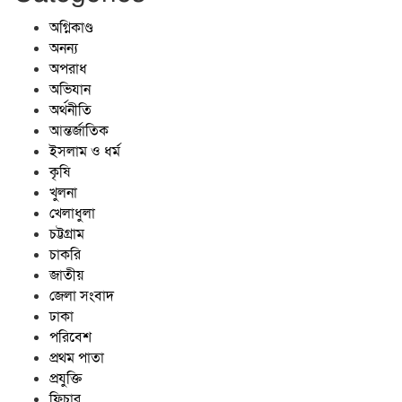
জ্বালানিতে কারচুপি, লাইসেন্সহীন প্রতিষ্ঠান:
অগ্নিকাণ্ড
ঝিনাইগাতীতে মোবাইল কোর্টের অভিযানে
অনন্য
তিন প্রতিষ্ঠানে ১ লাখ ২৫ হাজার টাকা
অপরাধ
জরিমানা
অভিযান
অর্থনীতি
আন্তর্জাতিক
ইসলাম ও ধর্ম
কৃষি
খুলনা
খেলাধুলা
চট্টগ্রাম
চাকরি
জাতীয়
জেলা সংবাদ
ঢাকা
পরিবেশ
প্রথম পাতা
প্রযুক্তি
ফিচার