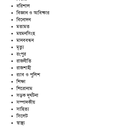
বরিশাল
বিজ্ঞান ও আবিষ্কার
বিনোদন
মতামত
ময়মনসিংহ
মানববন্ধন
মৃত্যু
রংপুর
রাজনীতি
রাজশাহী
র‍্যাব ও পুলিশ
শিক্ষা
শিরোনাম
সড়ক দূর্ঘটনা
সম্পাদকীয়
সাহিত্য
সিলেট
স্বাস্থ্য