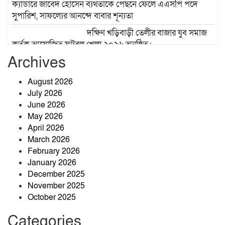
ক্যাডারে জাবেদ হোসেন ব্যর্থতাকে পেছনে ফেলে এএসপি পদে
সুপারিশ, সাফল্যের আনন্দে বাবার শূন্যতা
দক্ষিণ খড়িবাড়ী তেলীর বাজার যুব সমাজ
কর্তৃক আয়োজিত ফুটবল খেলা ২০২৬ অনুষ্ঠিত।
Archives
ঝিনাইগাতীতে ‘জুলাই গণঅভ্যুত্থান
দিবস-২০২৬’ উপলক্ষে আলোচনা সভা
August 2026
অনুষ্ঠিত
July 2026
June 2026
রক্তে কেনা স্বাধীন দেশে স্বৈরাচারের স্থান
May 2026
নেই, ৫ আগস্ট চিরঞ্জীব হোক: কৃষিবিদ
April 2026
আনোয়ার পারভেজ
March 2026
February 2026
কৃষকের ঘর থেকে চার সরকারি চাকরির
January 2026
সাফল্য: মেধা ও অধ্যবসায়ের উজ্জ্বল দৃষ্টান্ত
December 2025
আবুল কাশেম
November 2025
October 2025
Categories