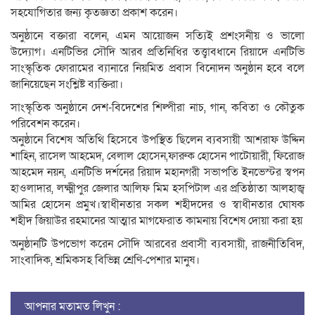
সহযোগিতার জন্য কৃতজ্ঞতা প্রকাশ করেন।
অনুষ্ঠানে বক্তারা বলেন, এমন আয়োজন সত্যিই প্রশংসনীয় ও ভালো
উদ্যোগ। এনটিভির সৌদি আরব প্রতিনিধির তত্ত্বাবধানে রিয়াদে এনটিভি
সাংস্কৃতিক ফোরামের ব্যানারে নিয়মিত প্রবাস বিনোদন অনুষ্ঠান হবে বলে
জানিয়েছেন সংশ্লিষ্ট ব্যক্তিরা।
সাংস্কৃতিক অনুষ্ঠানে দেশ-বিদেশের শিল্পীরা নাচ, গান, কবিতা ও কৌতুক
পরিবেশন করেন।
অনুষ্ঠানে বিশেষ অতিথি হিসেবে উপস্থিত ছিলেন ব্যবসায়ী আশরাফ উদ্দিন
শাহিন, রাসেল আহমেদ, বেলাল হোসেন,ফারুক হোসেন পাটোয়ারী, ফিরোজ
আহমেদ নয়ন, এনটিভি দর্শনের রিয়াদ মহানগরী সভাপতি ইনভেস্টর স্বপন
হাওলাদার, লক্ষ্মীপুর জেলার আলিফ মিম হসপিটাল এর প্রতিষ্ঠাতা আলহাজ্ব
আমির হোসেন প্রমুখ।স্বাধীনতার সকল শহীদদের ও স্বাধীনতার ঘোষক
শহীদ জিয়াউর রহমানের আত্মার মাগফেরাত কামনায় বিশেষ দোয়া করা হয়
অনুষ্ঠানটি উপভোগ করেন সৌদি আরবের প্রবাসী ব্যবসায়ী, রাজনীতিবিদ,
সাংবাদিক, শ্রমিকসহ বিভিন্ন শ্রেণি-পেশার মানুষ।
আপনার মতামত লিখুন :