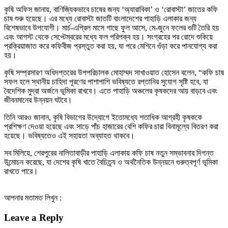
কৃষি অফিস জানায়, বাণিজ্যিকভাবে চাষের জন্য ‘অ্যারাবিকা’ ও ‘রোবাস্টা’ জাতের কফি
চাষ শুরু হয়েছে। এর মধ্যে রোবাস্টা জাতটি বাংলাদেশের পাহাড়ি এলাকার জন্য
বিশেষভাবে উপযোগী। মার্চ-এপ্রিল মাসে গাছে ফুল আসে, মে-জুনে ফলের গুটি তৈরি হয়
এবং আগস্ট থেকে সেপ্টেম্বরের মধ্যে ফল পরিপক্ব হয়। সংগ্রহের পর রোদে শুকিয়ে
প্রক্রিয়াজাত করে কফিবীজ প্রস্তুত করা হয়, যা পরে মেশিনে গুঁড়া করে পানযোগ্য করা
হয়।
কৃষি সম্প্রসারণ অধিদপ্তরের উপপরিচালক মোহাম্মদ সাখাওয়াত হোসেন বলেন, “কফি চাষ
সফল হলে স্থানীয় চাহিদা পূরণের পাশাপাশি ভবিষ্যতে রপ্তানির সুযোগ সৃষ্টি হবে, যা
বৈদেশিক মুদ্রা অর্জনে ভূমিকা রাখবে। এতে পাহাড়ি অঞ্চলের কৃষকদের আয় বাড়বে এবং
জীবনমানের উন্নয়ন ঘটবে।
তিনি আরও জানান, কৃষি বিভাগের উদ্যোগে ইতোমধ্যে শতাধিক আগ্রহী কৃষককে
প্রশিক্ষণ দেওয়া হয়েছে এবং সাড়ে পাঁচ হাজারের বেশি কফির চারা বিনামূল্যে বিতরণ করা
হয়েছে। ভবিষ্যতেও এই সহায়তা অব্যাহত থাকবে।
সব মিলিয়ে, শেরপুরের নালিতাবাড়ীর পাহাড়ি এলাকায় কফি চাষ নতুন সম্ভাবনার দিগন্ত
উন্মোচন করেছে, যা দেশের কৃষি খাতে বৈচিত্র্য ও অর্থনৈতিক উন্নয়নে গুরুত্বপূর্ণ ভূমিকা
রাখতে পারে।
আপনার মতামত লিখুন :
Leave a Reply