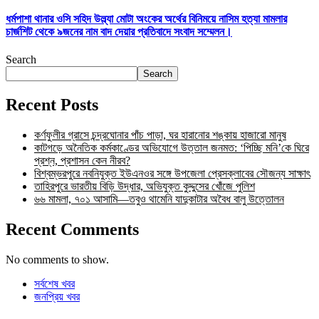
ধর্মপাশা থানার ওসি সহিদ উল্ল্যা মোটা অংকের অর্থের বিনিময়ে নাসিম হত্যা মামলার
চার্জশিট থেকে ৯জনের নাম বাদ দেয়ার প্রতিবাদে সংবাদ সম্মেলন।
Search
Search
Recent Posts
কর্ণফুলীর গ্রাসে চন্দ্রঘোনার পাঁচ পাড়া, ঘর হারানোর শঙ্কায় হাজারো মানুষ
কাটগড়ে অনৈতিক কর্মকাণ্ডের অভিযোগে উত্তাল জনমত: ‘পিচ্ছি মনি’কে ঘিরে
প্রশ্ন, প্রশাসন কেন নীরব?
বিশ্বম্ভরপুরে নবনিযুক্ত ইউএনওর সঙ্গে উপজেলা প্রেসক্লাবের সৌজন্য সাক্ষাৎ
তাহিরপুরে ভারতীয় বিড়ি উদ্ধার, অভিযুক্ত কুদ্দুসের খোঁজে পুলিশ
৬৬ মামলা, ৭০১ আসামি—তবুও থামেনি যাদুকাটার অবৈধ বালু উত্তোলন
Recent Comments
No comments to show.
সর্বশেষ খবর
জনপ্রিয় খবর