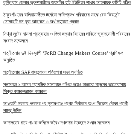
কুড়িগ্রাম জেলার ভূরুঙ্গামারীতে জয়মনির হাট ইউনিয়ন শাখার আহবায়ক কমিটি গঠিত
ঠাকুরগাঁওয়ের বালিয়াডাঙ্গীতে টর্নেডো ক্ষতিগ্রস্থ পরিবারের মাঝে রেড ক্রিসেন্ট
সোসাইটি নন ফুড আইটেম ও অর্থ সহায়তা প্রদান
‎মিথ্যা লুটের মামলা প্রত্যাহার ও পিতা হত্যার বিচারের দাবিতে ভুক্তভোগী পরিবারের
সংবাদ সম্মেলনে
পত্নীতলায় দুই দিনব্যাপী ‘FoRB Change Makers Course’ প্রশিক্ষণ
অনুষ্ঠিত।
পত্নীতলায় SAP বাস্তবায়ন পরিকল্পনা সভা অনুষ্ঠিত
সুনামগঞ্জ ১ আসন প্রাথমিক মনোনয়ন বঞ্চিত হয়েও হাজারো মানুষের ভালোবাসায়
সিক্ত কামরুজ্জামান কামরুল
‎আওয়ামী সরকার পতনের পর সুনামগঞ্জে প্রথম নির্বাচনে অংশ নিচ্ছেন নৌকা প্রার্থী
শামছু উদ্দিন
আদালতের রায়ে পাওয়া জমিতে অবৈধ দখলদার উচ্ছেদে সংবাদ সম্মেলন