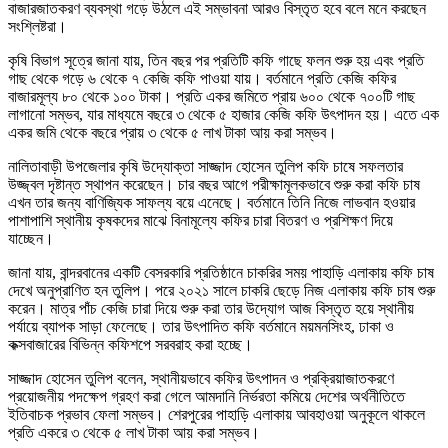
বাজারজাতকরণ ব্যবস্থা গড়ে উঠলে এই সম্ভাবনা আরও বিস্তৃত হবে বলে মনে করছেন
সংশ্লিষ্টরা।
কৃষি বিভাগ সূত্রে জানা যায়, তিন বছর পর প্রতিটি কফি গাছে ফলন শুরু হয় এবং প্রতি
গাছ থেকে গড়ে ৬ থেকে ৭ কেজি কফি পাওয়া যায়। বর্তমানে প্রতি কেজি কফির
বাজারমূল্য ৮০ থেকে ১০০ টাকা। প্রতি একর জমিতে প্রায় ৬০০ থেকে ৭০০টি গাছ
লাগানো সম্ভব, যার মাধ্যমে বছরে ৩ থেকে ৫ হাজার কেজি কফি উৎপাদন হয়। এতে এক
একর জমি থেকে বছরে প্রায় ৩ থেকে ৫ লাখ টাকা আয় করা সম্ভব।
নালিতাবাড়ী উপজেলার কৃষি উদ্যোক্তা সাজ্জাদ হোসেন তুলিপ কফি চাষে সফলতার
উজ্জ্বল দৃষ্টান্ত স্থাপন করেছেন। চার বছর আগে পরীক্ষামূলকভাবে শুরু করা কফি চাষ
এখন তার জন্য বাণিজ্যিক সাফল্য বয়ে এনেছে। বর্তমানে তিনি নিজে লাভবান হওয়ার
পাশাপাশি স্থানীয় কৃষকদের মাঝে বিনামূল্যে কফির চারা বিতরণ ও প্রশিক্ষণ দিয়ে
যাচ্ছেন।
জানা যায়, বান্দরবানের একটি বেসরকারি প্রতিষ্ঠানে চাকরির সময় পাহাড়ি এলাকায় কফি চাষ
দেখে অনুপ্রাণিত হন তুলিপ। পরে ২০২১ সালে চাকরি ছেড়ে নিজ এলাকায় কফি চাষ শুরু
করেন। মাত্র পাঁচ কেজি চারা দিয়ে শুরু করা তার উদ্যোগ আজ বিস্তৃত হয়ে স্থানীয়
পর্যায়ে ব্যাপক সাড়া ফেলেছে। তার উৎপাদিত কফি বর্তমানে ময়মনসিংহ, ঢাকা ও
কক্সবাজারের বিভিন্ন কফিশপে সরবরাহ করা হচ্ছে।
সাজ্জাদ হোসেন তুলিপ বলেন, স্থানীয়ভাবে কফির উৎপাদন ও প্রক্রিয়াজাতকরণে
প্রয়োজনীয় পদক্ষেপ গ্রহণ করা গেলে আমদানি নির্ভরতা কমিয়ে দেশের অর্থনীতিতে
ইতিবাচক প্রভাব ফেলা সম্ভব। শেরপুরের পাহাড়ি এলাকায় আবহাওয়া অনুকূলে থাকলে
প্রতি একরে ৩ থেকে ৫ লাখ টাকা আয় করা সম্ভব।