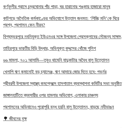
কর্ণফুলীর গ্রাসে চন্দ্রঘোনার পাঁচ পাড়া, ঘর হারানোর শঙ্কায় হাজারো মানুষ
কাটগড়ে অনৈতিক কর্মকাণ্ডের অভিযোগে উত্তাল জনমত: ‘পিচ্ছি মনি’কে ঘিরে
প্রশ্ন, প্রশাসন কেন নীরব?
বিশ্বম্ভরপুরে নবনিযুক্ত ইউএনওর সঙ্গে উপজেলা প্রেসক্লাবের সৌজন্য সাক্ষাৎ
তাহিরপুরে ভারতীয় বিড়ি উদ্ধার, অভিযুক্ত কুদ্দুসের খোঁজে পুলিশ
৬৬ মামলা, ৭০১ আসামি—তবুও থামেনি যাদুকাটার অবৈধ বালু উত্তোলন
খেলাপি ঋণ কমানোই বড় চ্যালেঞ্জ, ঋণ আদায়ে জোর দিতে হবে: গভর্নর
শ্রীবরদী উপজেলা স্বাস্থ্য কমপ্লেক্সে হাসপাতাল ব্যবস্থাপনা কমিটির সভা অনুষ্ঠিত
জাঙ্গালহাটিতে ব্যবসায়ীর ওপর হামলার অভিযোগ, এলাকায় চাঞ্চল্য
প্রশাসনের অভিযানেও পুরোপুরি বন্ধ হয়নি বালু উত্তোলন, বাড়ছে নদীভাঙন
🌳 জীবনের বৃক্ষ