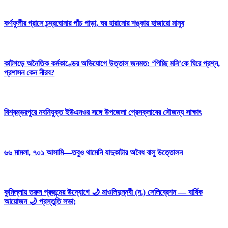
কর্ণফুলীর গ্রাসে চন্দ্রঘোনার পাঁচ পাড়া, ঘর হারানোর শঙ্কায় হাজারো মানুষ
কাটগড়ে অনৈতিক কর্মকাণ্ডের অভিযোগে উত্তাল জনমত: ‘পিচ্ছি মনি’কে ঘিরে প্রশ্ন,
প্রশাসন কেন নীরব?
বিশ্বম্ভরপুরে নবনিযুক্ত ইউএনওর সঙ্গে উপজেলা প্রেসক্লাবের সৌজন্য সাক্ষাৎ
৬৬ মামলা, ৭০১ আসামি—তবুও থামেনি যাদুকাটার অবৈধ বালু উত্তোলন
কুমিল্লায় তরুন প্রজন্মের উদ্যোগে 🌙 মাওলিদুন্নবী (দ.) সেলিব্রেশন — বার্ষিক
আয়োজন 🌙 প্রস্তুতি সভা;