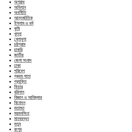
অপরাধ
অভিযান
অর্থনীতি
আন্তর্জাতিক
ইসলাম ও ধর্ম
কৃষি
খুলনা
খেলাধুলা
চট্টগ্রাম
চাকরি
জাতীয়
জেলা সংবাদ
ঢাকা
পরিবেশ
প্রথম পাতা
প্রযুক্তি
ফিচার
বরিশাল
বিজ্ঞান ও আবিষ্কার
বিনোদন
মতামত
ময়মনসিংহ
মানববন্ধন
মৃত্যু
রংপুর