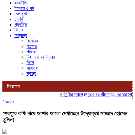
রাজনীতি
ইসলাম ও ধর্ম
খেলাধুলা
চাকরি
প্রযুক্তি
ফিচার
অন্যান্য
বিনোদন
মতামত
পরিবেশ
বিজ্ঞান ও আবিষ্কার
শিক্ষা
সাহিত্য
স্বাস্থ্য
শিরোনাম
কর্ণফুলীর গ্রাসে চন্দ্রঘোনার পাঁচ পাড়া, ঘর হারানোর শঙ
/
অনন্য
শেরপুরে কফি চাষে আশার আলো দেখাচ্ছেন উদ্যোক্তা সাজ্জাদ হোসেন
তুলিপ!