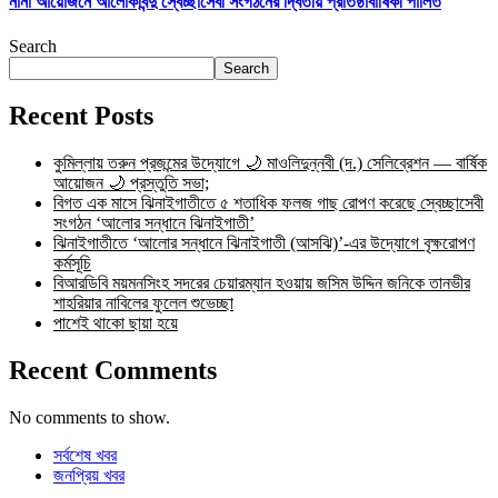
নানা আয়োজনে আলোকবিন্দু স্বেচ্ছাসেবী সংগঠনের দ্বিতীয় প্রতিষ্ঠাবার্ষিকী পালিত
Search
Search
Recent Posts
কুমিল্লায় তরুন প্রজন্মের উদ্যোগে 🌙 মাওলিদুন্নবী (দ.) সেলিব্রেশন — বার্ষিক
আয়োজন 🌙 প্রস্তুতি সভা;
বিগত এক মাসে ঝিনাইগাতীতে ৫ শতাধিক ফলজ গাছ রোপণ করেছে স্বেচ্ছাসেবী
সংগঠন ‘আলোর সন্ধানে ঝিনাইগাতী’
ঝিনাইগাতীতে ‘আলোর সন্ধানে ঝিনাইগাতী (আসঝি)’-এর উদ্যোগে বৃক্ষরোপণ
কর্মসূচি
বিআরডিবি ময়মনসিংহ সদরের চেয়ারম্যান হওয়ায় জসিম উদ্দিন জনিকে তানভীর
শাহরিয়ার নাবিলের ফুলেল শুভেচ্ছা
পাশেই থাকো ছায়া হয়ে
Recent Comments
No comments to show.
সর্বশেষ খবর
জনপ্রিয় খবর