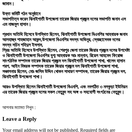
জামান।
উক্ত কমিটি গঠন অনুষ্ঠানে
সভাপতিত্ব করেন ঝিনাইগাতী উপজেলা তারেক জিয়ার প্রজন্ম দলের সভাপতি জনাব এস
এম নাজমুল হাসান।
প্রধান অতিথি হিসেবে উপস্থিত ছিলেন, ঝিনাইগাতী উপজেলা বিএনপির আহবায়ক জনাব
আলহাজ্ব শাহজাহান আকন্দ,উপজেলা বিএনপির সদস্য অভিনুর, স্বেচ্ছাসেবক দলের
সদস্য সচিব শহিদুল ইসলাম,
প্রিয় অতিথি হিসেবে উপস্থিত ছিলেন, শেরপুর জেলা তারেক জিয়ার প্রজন্ম দলের উপদেষ্টা
ও ঝিনাইগাতী উপজেলা বিএনপির যুগ্ম আহবায়ক আঃ মান্নান, রিয়েল আহমেদ ফিরোজ
সাংগঠনিক সম্পাদক তারেক জিয়ার প্রজন্ম দল ঝিনাইগাতী উপজেলা শাখা, খালেদ হাসান
পরশ, আইন বিষয়ক সম্পাদক তারেক জিয়ার প্রজন্ম দল ঝিনাইগাতী উপজেলা শাখা,
সঞ্চালনায় ছিলেন, মোঃ জসিম উদ্দিন খোকন সাধারণ সম্পাদক, তারেক জিয়ার প্রজন্ম দল,
ঝিনাইগাতী উপজেলা শাখা।
আরও উপস্থিত ছিলেন ঝিনাইগাতী উপজেলা বিএনপি, এবং নবগঠিত ৩ নলকুড়া ইউনিয়ন
এর তারেক জিয়ার প্রজন্ম দলের সকল নেতৃবৃন্দ সহ অঙ্গ ও সহযোগী সংগঠনের নেতৃবৃন্দ।
আপনার মতামত লিখুন :
Leave a Reply
Your email address will not be published.
Required fields are