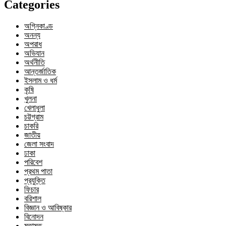
Categories
অগ্নিকাণ্ড
অনন্য
অপরাধ
অভিযান
অর্থনীতি
আন্তর্জাতিক
ইসলাম ও ধর্ম
কৃষি
খুলনা
খেলাধুলা
চট্টগ্রাম
চাকরি
জাতীয়
জেলা সংবাদ
ঢাকা
পরিবেশ
প্রথম পাতা
প্রযুক্তি
ফিচার
বরিশাল
বিজ্ঞান ও আবিষ্কার
বিনোদন
মতামত