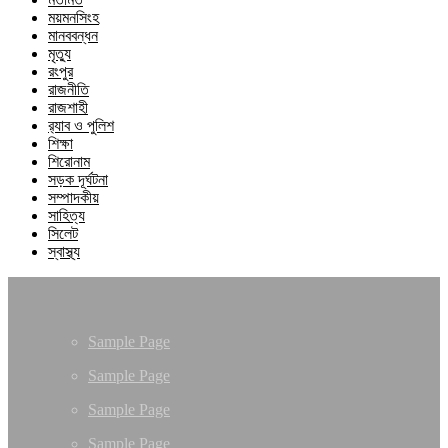
ময়মনসিংহ
মানববন্ধন
মৃত্যু
রংপুর
রাজনীতি
রাজশাহী
র‍্যাব ও পুলিশ
শিক্ষা
শিরোনাম
সড়ক দূর্ঘটনা
সম্পাদকীয়
সাহিত্য
সিলেট
স্বাস্থ্য
Sample Page
Sample Page
Sample Page
Sample Page