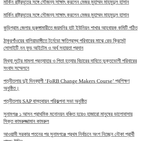
মার্কিন রাষ্ট্রদূতের সঙ্গে সৌজন্য সাক্ষাৎ করলেন মেজর মুহাম্মদ মাহমুদুল হাসান
মার্কিন রাষ্ট্রদূতের সঙ্গে সৌজন্য সাক্ষাৎ করলেন মেজর মুহাম্মদ মাহমুদুল হাসান
কুড়িগ্রাম জেলার ভূরুঙ্গামারীতে জয়মনির হাট ইউনিয়ন শাখার আহবায়ক কমিটি গঠিত
ঠাকুরগাঁওয়ের বালিয়াডাঙ্গীতে টর্নেডো ক্ষতিগ্রস্থ পরিবারের মাঝে রেড ক্রিসেন্ট
সোসাইটি নন ফুড আইটেম ও অর্থ সহায়তা প্রদান
‎মিথ্যা লুটের মামলা প্রত্যাহার ও পিতা হত্যার বিচারের দাবিতে ভুক্তভোগী পরিবারের
সংবাদ সম্মেলনে
পত্নীতলায় দুই দিনব্যাপী ‘FoRB Change Makers Course’ প্রশিক্ষণ
অনুষ্ঠিত।
পত্নীতলায় SAP বাস্তবায়ন পরিকল্পনা সভা অনুষ্ঠিত
সুনামগঞ্জ ১ আসন প্রাথমিক মনোনয়ন বঞ্চিত হয়েও হাজারো মানুষের ভালোবাসায়
সিক্ত কামরুজ্জামান কামরুল
‎আওয়ামী সরকার পতনের পর সুনামগঞ্জে প্রথম নির্বাচনে অংশ নিচ্ছেন নৌকা প্রার্থী