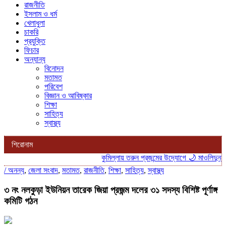
রাজনীতি
ইসলাম ও ধর্ম
খেলাধুলা
চাকরি
প্রযুক্তি
ফিচার
অন্যান্য
বিনোদন
মতামত
পরিবেশ
বিজ্ঞান ও আবিষ্কার
শিক্ষা
সাহিত্য
স্বাস্থ্য
শিরোনাম
কুমিল্লায় তরুন প্রজন্মের উদ্যোগে 🌙 মাওলিদুন্নবী
/
অনন্য
,
জেলা সংবাদ
,
মতামত
,
রাজনীতি
,
শিক্ষা
,
সাহিত্য
,
স্বাস্থ্য
৩ নং নলকুড়া ইউনিয়ন তারেক জিয়া প্রজন্ম দলের ৩১ সদস্য বিশিষ্ট পূর্ণাঙ্গ
কমিটি গঠন