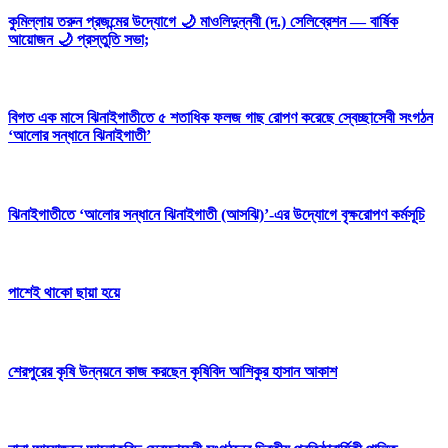
কুমিল্লায় তরুন প্রজন্মের উদ্যোগে 🌙 মাওলিদুন্নবী (দ.) সেলিব্রেশন — বার্ষিক
আয়োজন 🌙 প্রস্তুতি সভা;
বিগত এক মাসে ঝিনাইগাতীতে ৫ শতাধিক ফলজ গাছ রোপণ করেছে স্বেচ্ছাসেবী সংগঠন
‘আলোর সন্ধানে ঝিনাইগাতী’
ঝিনাইগাতীতে ‘আলোর সন্ধানে ঝিনাইগাতী (আসঝি)’-এর উদ্যোগে বৃক্ষরোপণ কর্মসূচি
পাশেই থাকো ছায়া হয়ে
শেরপুরের কৃষি উন্নয়নে কাজ করছেন কৃষিবিদ আশিকুর হাসান আকাশ