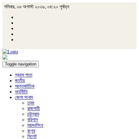
শনিবার, ০৮ অগাস্ট ২০২৬, ০৪:২০ পূর্বাহ্ন
Toggle navigation
প্রথম পাতা
জাতীয়
আন্তর্জাতিক
অর্থনীতি
জেলা সংবাদ
ঢাকা
রাজশাহী
চট্টগ্রাম
বরিশাল
ময়মনসিংহ
রংপুর
সিলেট