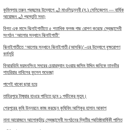
কুমিল্লায় তরুন প্রজন্মের উদ্যোগে 🌙 মাওলিদুন্নবী (দ.) সেলিব্রেশন — বার্ষিক
আয়োজন 🌙 প্রস্তুতি সভা;
বিগত এক মাসে ঝিনাইগাতীতে ৫ শতাধিক ফলজ গাছ রোপণ করেছে স্বেচ্ছাসেবী
সংগঠন ‘আলোর সন্ধানে ঝিনাইগাতী’
ঝিনাইগাতীতে ‘আলোর সন্ধানে ঝিনাইগাতী (আসঝি)’-এর উদ্যোগে বৃক্ষরোপণ
কর্মসূচি
বিআরডিবি ময়মনসিংহ সদরের চেয়ারম্যান হওয়ায় জসিম উদ্দিন জনিকে তানভীর
শাহরিয়ার নাবিলের ফুলেল শুভেচ্ছা
পাশেই থাকো ছায়া হয়ে
তাহিরপুরে টাঙ্গুয়ার হাওরে পানিতে ডুবে ১ পর্যটকের মৃত্যু।
শেরপুরের কৃষি উন্নয়নে কাজ করছেন কৃষিবিদ আশিকুর হাসান আকাশ
নানা আয়োজনে আলোকবিন্দু স্বেচ্ছাসেবী সংগঠনের দ্বিতীয় প্রতিষ্ঠাবার্ষিকী পালিত