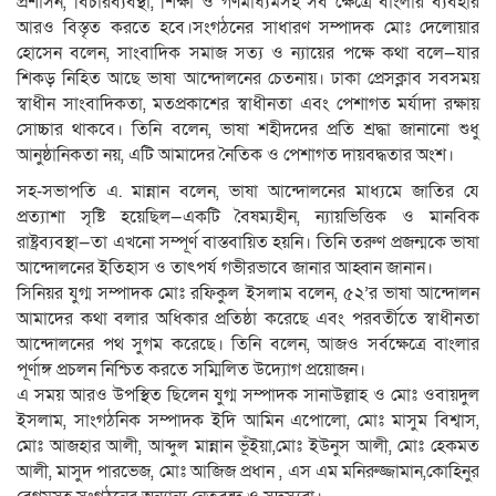
প্রশাসন, বিচারব্যবস্থা, শিক্ষা ও গণমাধ্যমসহ সব ক্ষেত্রে বাংলার ব্যবহার
আরও বিস্তৃত করতে হবে।সংগঠনের সাধারণ সম্পাদক মোঃ দেলোয়ার
হোসেন বলেন, সাংবাদিক সমাজ সত্য ও ন্যায়ের পক্ষে কথা বলে—যার
শিকড় নিহিত আছে ভাষা আন্দোলনের চেতনায়। ঢাকা প্রেসক্লাব সবসময়
স্বাধীন সাংবাদিকতা, মতপ্রকাশের স্বাধীনতা এবং পেশাগত মর্যাদা রক্ষায়
সোচ্চার থাকবে। তিনি বলেন, ভাষা শহীদদের প্রতি শ্রদ্ধা জানানো শুধু
আনুষ্ঠানিকতা নয়, এটি আমাদের নৈতিক ও পেশাগত দায়বদ্ধতার অংশ।
সহ-সভাপতি এ. মান্নান বলেন, ভাষা আন্দোলনের মাধ্যমে জাতির যে
প্রত্যাশা সৃষ্টি হয়েছিল—একটি বৈষম্যহীন, ন্যায়ভিত্তিক ও মানবিক
রাষ্ট্রব্যবস্থা—তা এখনো সম্পূর্ণ বাস্তবায়িত হয়নি। তিনি তরুণ প্রজন্মকে ভাষা
আন্দোলনের ইতিহাস ও তাৎপর্য গভীরভাবে জানার আহ্বান জানান।
সিনিয়র যুগ্ম সম্পাদক মোঃ রফিকুল ইসলাম বলেন, ৫২’র ভাষা আন্দোলন
আমাদের কথা বলার অধিকার প্রতিষ্ঠা করেছে এবং পরবর্তীতে স্বাধীনতা
আন্দোলনের পথ সুগম করেছে। তিনি বলেন, আজও সর্বক্ষেত্রে বাংলার
পূর্ণাঙ্গ প্রচলন নিশ্চিত করতে সম্মিলিত উদ্যোগ প্রয়োজন।
এ সময় আরও উপস্থিত ছিলেন যুগ্ম সম্পাদক সানাউল্লাহ ও মোঃ ওবায়দুল
ইসলাম, সাংগঠনিক সম্পাদক ইদি আমিন এপোলো, মোঃ মাসুম বিশ্বাস,
মোঃ আজহার আলী, আব্দুল মান্নান ভূঁইয়া,মোঃ ইউনুস আলী, মোঃ হেকমত
আলী, মাসুদ পারভেজ, মোঃ আজিজ প্রধান , এস এম মনিরুজ্জামান,কোহিনুর