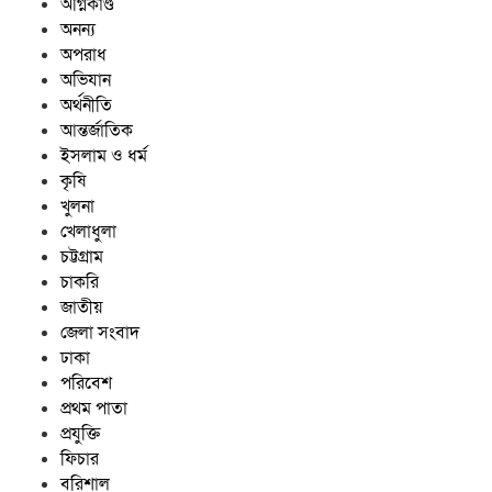
অগ্নিকাণ্ড
হাজারো মানুষ
অনন্য
অপরাধ
কুমিল্লায় তরুন প্রজন্মের উদ্যোগে
অভিযান
মাওলিদুন্নবী (দ.) সেলিব্রেশন — বার্ষিক
অর্থনীতি
আয়োজন
প্রস্তুতি সভা;
আন্তর্জাতিক
ইসলাম ও ধর্ম
কৃষি
খুলনা
খেলাধুলা
চট্টগ্রাম
চাকরি
জাতীয়
জেলা সংবাদ
ঢাকা
পরিবেশ
প্রথম পাতা
প্রযুক্তি
ফিচার
বরিশাল