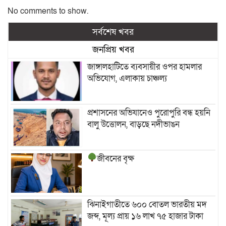
No comments to show.
সর্বশেষ খবর
জনপ্রিয় খবর
জাঙ্গালহাটিতে ব্যবসায়ীর ওপর হামলার
অভিযোগ, এলাকায় চাঞ্চল্য
প্রশাসনের অভিযানেও পুরোপুরি বন্ধ হয়নি
বালু উত্তোলন, বাড়ছে নদীভাঙন
জীবনের বৃক্ষ
ঝিনাইগাতীতে ৬০০ বোতল ভারতীয় মদ
জব্দ, মূল্য প্রায় ১৬ লাখ ৭৫ হাজার টাকা