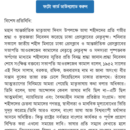
ফটো কার্ড ডাউনলোড করুন
বিশেষ প্রতিনিধি:
মহান আন্তর্জাতিক মাতৃভাষা দিবস উপলক্ষে ভাষা শহীদদের প্রতি গভীর
শ্রদ্ধা ও কৃতজ্ঞতা নিবেদন করেছে ঢাকা প্রেসক্লাবের নেতৃবৃন্দ। শনিবার
সকালে জাতীয় শহীদ মিনারে ঢাকা প্রেসক্লাব ও আন্তর্জাতিক প্রেসক্লাবের
সভাপতি আওরঙ্গজেব কামালের নেতৃত্বে নেতৃবৃন্দ ও সদস্যরা পুষ্পস্তবক
অর্পণের মাধ্যমে শহীদদের স্মৃতির প্রতি বিনম্র শ্রদ্ধা জানান।শ্রদ্ধা নিবেদন
শেষে সংক্ষিপ্ত বক্তব্যে সভাপতি আওরঙ্গজেব কামাল বলেন, ১৯৫২ সালের
এই দিনে সালাম, বরকত, রফিক, জব্বারসহ নাম না জানা অসংখ্য বীর
সন্তান বুকের তাজা রক্ত ঢেলে দিয়েছিলেন ঢাকার রাজপথে। তাঁদের
আত্মত্যাগের বিনিময়ে আমরা পেয়েছি মাতৃভাষায় কথা বলার অধিকার।
তিনি বলেন, ভাষা আন্দোলন কেবল ভাষার দাবি ছিল না—এটি ছিল
আত্মমর্যাদা, ন্যায়বিচার এবং বৈষম্যহীন সমাজ প্রতিষ্ঠার সংগ্রাম। ভাষা
শহীদদের চেতনা আমাদের গণতন্ত্র, স্বাধীনতা ও মানবিক মূল্যবোধের ভিত্তি
সুদৃঢ় করেছে।তিনি আরও বলেন, বাংলা ভাষা আজ বিশ্বব্যাপী মর্যাদার
আসনে অধিষ্ঠিত। কিন্তু রাষ্ট্রের সর্বস্তরে বাংলার কার্যকর ও পূর্ণাঙ্গ প্রয়োগ
নিশ্চিত করা এখনো সময়ের দাবি। ভাষার প্রতি সম্মান দেখাতে হলে