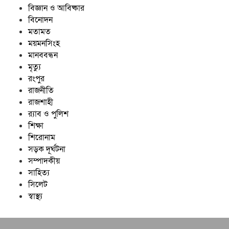
বিজ্ঞান ও আবিষ্কার
বিনোদন
মতামত
ময়মনসিংহ
মানববন্ধন
মৃত্যু
রংপুর
রাজনীতি
রাজশাহী
র‍্যাব ও পুলিশ
শিক্ষা
শিরোনাম
সড়ক দূর্ঘটনা
সম্পাদকীয়
সাহিত্য
সিলেট
স্বাস্থ্য