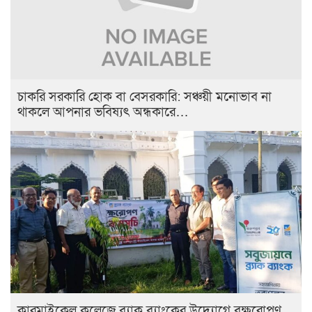
চাকরি সরকারি হোক বা বেসরকারি: সঞ্চয়ী মনোভাব না
থাকলে আপনার ভবিষ্যৎ অন্ধকারে…
কারমাইকেল কলেজে ব্র্যাক ব্যাংকের উদ্যোগে বৃক্ষরোপণ