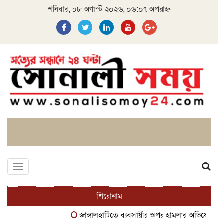
শনিবার, ০৮ অগাস্ট ২০২৬, ০৬:০৭ অপরাহ্ন
Toggle
navigation
শিরোনাম
জাঙ্গালহাটিতে ব্যবসায়ীর ওপর হামলার অভিযোগ, এলাকায় 