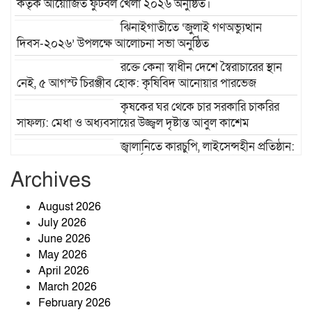
কর্তৃক আয়োজিত ফুটবল খেলা ২০২৬ অনুষ্ঠিত।
ঝিনাইগাতীতে ‘জুলাই গণঅভ্যুত্থান
দিবস-২০২৬’ উপলক্ষে আলোচনা সভা অনুষ্ঠিত
রক্তে কেনা স্বাধীন দেশে স্বৈরাচারের স্থান
নেই, ৫ আগস্ট চিরঞ্জীব হোক: কৃষিবিদ আনোয়ার পারভেজ
কৃষকের ঘর থেকে চার সরকারি চাকরির
সাফল্য: মেধা ও অধ্যবসায়ের উজ্জ্বল দৃষ্টান্ত আবুল কাশেম
জ্বালানিতে কারচুপি, লাইসেন্সহীন প্রতিষ্ঠান:
ঝিনাইগাতীতে মোবাইল কোর্টের অভিযানে তিন প্রতিষ্ঠানে ১ লাখ ২৫
Archives
হাজার টাকা জরিমানা
তাড়াশে মাদক সেবনের সময় হাতেনাতে
August 2026
আটক, ভ্রাম্যমাণ আদালতে কারাদণ্ড
July 2026
June 2026
May 2026
April 2026
বিএম কলেজ ছাত্র ইউনিয়নের সভাপতি
March 2026
মারজান, সম্পাদক অর্ণব
February 2026