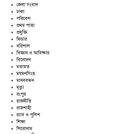
জেলা সংবাদ
ঢাকা
পরিবেশ
প্রথম পাতা
প্রযুক্তি
ফিচার
বরিশাল
বিজ্ঞান ও আবিষ্কার
বিনোদন
মতামত
ময়মনসিংহ
মানববন্ধন
মৃত্যু
রংপুর
রাজনীতি
রাজশাহী
র‍্যাব ও পুলিশ
শিক্ষা
শিরোনাম