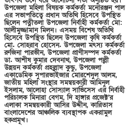
তাৎপর্য তলে ধরে আলোচনা সভা অনুষ্ঠিত হয়।
উপজেলা মহিলা বিষয়ক কর্মকর্তা মনোরঞ্জন পাল
এর সভাপতিত্বে প্রধান অতিথি হিসেবে উপস্থিত
ছিলেন পত্নীতলা উপজেলা নির্বাহী কর্মকর্তা মো:
আলীমুজ্জামান মিলন। এসময় বিশেষ অতিথি
হিসেবে উপস্থিত ছিলেন উপজেলা কৃষি কর্মকর্তা
মো. সোহরাব হোসেন. উপজেলা মৎস্য কর্মকর্তা
রুজিনা পারভীন, উপজেলা প্রাণীসম্পদ কর্মকর্তা
ডা. আশীষ কুমার দেবনাথ, উপজেলা পল্লী
উন্নয়ন কর্মকর্তা প্রহল্লাদ কুন্ডু, উপজেলা
একাডেমিক সুপারভাইজার মোরশেদুল আলম,
জাতীয় মহিলা সংস্থার সমন্বয়কারী আমিনুল
ইসলাম, আলোহা সোস্যাল সার্ভিসেস এর নির্বাহী
পরিচালক মিনারা বেগম, দি হাঙ্গার প্রজেক্ট’র
এলাকা সমন্বয়কারী আসির উদ্দীন, কারিতাস
বাংলাদেশের আঞ্চলিক ব্যবস্থাপক একরামুল
হকপ্রমূখ।