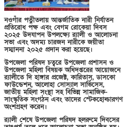
নওগাঁর পত্নীতলায় আন্তর্জাতিক নারী নির্যাতন
প্রতিরোধ পক্ষ এবং বেগম রোকেয়া দিবস
২০২৫ উদযাপন উপলক্ষ্যে র‌্যালী ও আলোচনা
সভা এবং অদম্য চারজন নারীকে জয়ীতা
সম্মাননা ২০২৫ প্রদান করা হয়েছে।
উপজেলা পরিষদ চত্বরে উপজেলা প্রশাসন ও
উপজেলা মহিলা বিষয়ক অধিদপ্তরের আয়োজনে
র‌্যালীতে দি হাঙ্গার প্রজেক্ট, কারিতাস, ডাসকো
ফাউন্ডেশন, আলোহা সোস্যাল সার্ভিসেস,
জাতীয় মহিলা সংস্থা সহ বিভিন্ন সামাজিক-
সাংস্কৃতিক সংগঠন এবং তাদের স্টেকহোল্ডারগণ
অংশগ্রহণ করেন।
র‌্যালী শেষে উপজেলা পরিষদ হলরুমে দিবসের