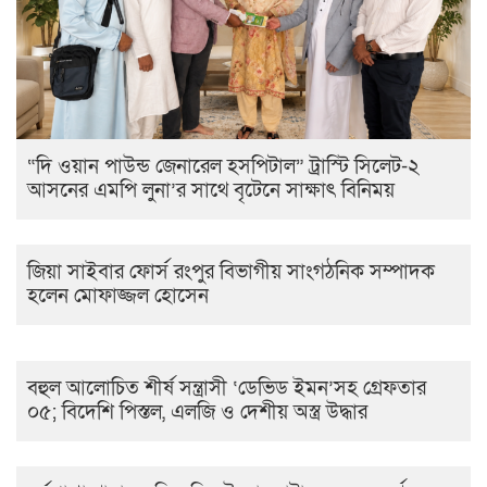
“দি ওয়ান পাউন্ড জেনারেল হসপিটাল” ট্রাস্টি সিলেট-২
আসনের এমপি লুনা’র সা‌থে বৃটেনে সাক্ষাৎ বিনিময়
জিয়া সাইবার ফোর্স রংপুর বিভাগীয় সাংগঠনিক সম্পাদক
হলেন মোফাজ্জল হোসেন
বহুল আলোচিত শীর্ষ সন্ত্রাসী ‘ডেভিড ইমন’সহ গ্রেফতার
০৫; বিদেশি পিস্তল, এলজি ও দেশীয় অস্ত্র উদ্ধার