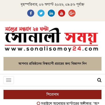
বৃহস্পতিবার, ০৬ অগাস্ট ২০২৬, ০৯:৫৬ পূর্বাহ্ন
Toggle
navigation
শিরোনাম
সরাইলে আনোয়ার মাস্টারের অঙ্গীকার: ‘আপনাদের ঘা