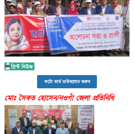
ফটো কার্ড ডাউনলোড করুন
মোঃ সৈকত হোসেন/নওগাঁ জেলা প্রতিনিধি