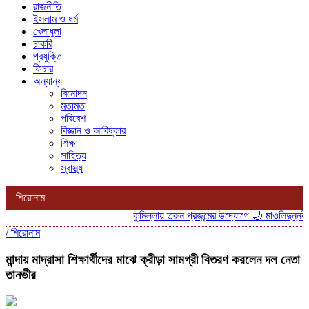
রাজনীতি
ইসলাম ও ধর্ম
খেলাধুলা
চাকরি
প্রযুক্তি
ফিচার
অন্যান্য
বিনোদন
মতামত
পরিবেশ
বিজ্ঞান ও আবিষ্কার
শিক্ষা
সাহিত্য
স্বাস্থ্য
শিরোনাম
কুমিল্লায় তরুন প্রজন্মের উদ্যোগে 🌙 মাওলিদুন্নবী
/
শিরোনাম
মান্দায় মাদ্রাসা শিক্ষার্থীদের মাঝে ক্রীড়া সামগ্রী বিতরণ করলেন দল নেতা
তানভীর