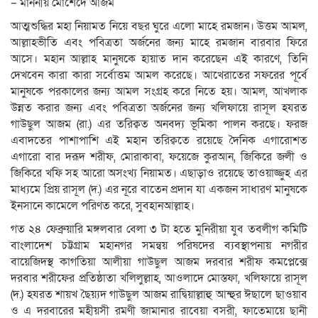
– মাননীয় মোর্শেদে আজম
আত্মশুদ্ধির মহা নিয়ামত নিয়ে বছর ঘুরে এলো মাহে রমজান। উত্তম আমল,
আল্লাহভীতি এবং পবিত্রতা অর্জনের জন্য মাহে রমজান বারবার ফিরে
আসে। মহান আল্লাহ মানুষকে হায়াত দান করেছেন এই কারণে, তিনি
দেখবেন কারা কারা সর্বোত্তম আমল করেছে। আখেরাতের সফরের পূর্বে
মানুষকে পরকালের জন্য আমল সংগ্রহ করে নিতে হয়। আমল, আখলাক
উন্নত করার জন্য এবং পবিত্রতা অর্জনের জন্য খলিফায়ে রাসূল হযরত
গাউছুল আজম (রা.) এর তরিক্বত অনবদ্য ভূমিকা পালন করছে। ফরজ
এবাদতের পাশাপাশি এই মহান তরিক্বতে রয়েছে দৈনিক এগারোশত
এগারো বার দরূদ শরীফ, মোরাকাবা, ফয়েজে কুরআন, জিকিরে জলী ও
জিকিরে খফি সহ আরো অসংখ্য নিয়ামত। এছাড়াও রয়েছে তাওয়াজ্জুহ এর
মাধ্যমে প্রিয় রাসূল (দ.) এর নূরে বাতেন প্রদান যা একজন সাধারণ মানুষকে
ইনসানে কামেলে পরিণত করে, সুবহানআল্লাহ।
গত ২৪ ফেব্রুয়ারি মঙ্গলবার বেলা ৩ টা হতে মুনিরীয়া যুব তবলীগ কমিটি
বাংলাদেশ চট্টগ্রাম মহানগর সমন্বয় পরিষদের ব্যবস্থাপনায় নগরীর
বায়েজিদস্থ কাগতিয়া আলীয়া গাউছুল আজম দরবার শরীফ কমপ্লেক্সে
দরবার শরীফের প্রতিষ্ঠাতা খলিলুল্লাহ, আওলাদে মোস্তফা, খলিফায়ে রাসূল
(দ.) হযরত শায়খ ছৈয়্যদ গাউছুল আজম রাদ্বিয়াল্লাহু আন্হুর ঈছালে ছাওয়াব
ও এ দরবারের মহীয়সী রমণী জামানার রাবেয়া বসরী, ফাতেমায়ে ছানী