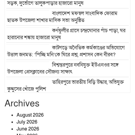
সড়ক, দুর্ভোগে তালুকপাড়ার হাজারো মানুষ
বাংলাদেশ মফস্বল সাংবাদিক ফোরাম
ছাতক উপজেলা শাখার মাসিক সভা অনুষ্ঠিত
কর্ণফুলীর গ্রাসে চন্দ্রঘোনার পাঁচ পাড়া, ঘর
হারানোর শঙ্কায় হাজারো মানুষ
কাটগড়ে অনৈতিক কর্মকাণ্ডের অভিযোগে
উত্তাল জনমত: ‘পিচ্ছি মনি’কে ঘিরে প্রশ্ন, প্রশাসন কেন নীরব?
বিশ্বম্ভরপুরে নবনিযুক্ত ইউএনওর সঙ্গে
উপজেলা প্রেসক্লাবের সৌজন্য সাক্ষাৎ
তাহিরপুরে ভারতীয় বিড়ি উদ্ধার, অভিযুক্ত
কুদ্দুসের খোঁজে পুলিশ
৬৬ মামলা, ৭০১ আসামি—তবুও থামেনি
Archives
যাদুকাটার অবৈধ বালু উত্তোলন
August 2026
July 2026
খেলাপি ঋণ কমানোই বড় চ্যালেঞ্জ, ঋণ
June 2026
আদায়ে জোর দিতে হবে: গভর্নর