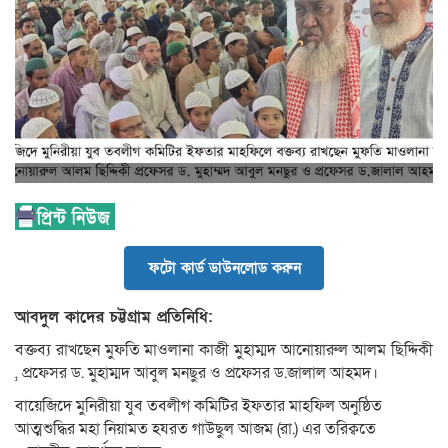
ফটো কার্ড ডাউনলোড করুন
আবদুল কাদের চট্টগ্রাম প্রতিনিধি:
বক্তব্য রাখছেন মুফতি মাওলানা কাজী মুহাম্মদ আনোয়ারুল আলম ছিদ্দিকী
, প্রফেসর ড. মুহাম্মদ আবুল মনছুর ও প্রফেসর ড.জালাল আহমদ।
বায়েজিদে মুনিরীয়া যুব তবলীগ কমিটির ইফতার মাহফিল অনুষ্ঠিত
আত্মশুদ্ধির মহা নিয়ামত হযরত গাউছুল আজম (রা.) এর তরিক্বতে