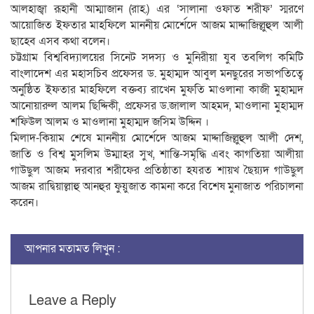
আলহাজ্বা রূহানী আম্মাজান (রাহ.) এর ‘সালানা ওফাত শরীফ’ স্মরণে
আয়োজিত ইফতার মাহফিলে মাননীয় মোর্শেদে আজম মাদ্দাজিল্লুহুল আলী
ছাহেব এসব কথা বলেন।
চট্টগ্রাম বিশ্ববিদ্যালয়ের সিনেট সদস্য ও মুনিরীয়া যুব তবলিগ কমিটি
বাংলাদেশ এর মহাসচিব প্রফেসর ড. মুহাম্মদ আবুল মনছুরের সভাপতিত্বে
অনুষ্ঠিত ইফতার মাহফিলে বক্তব্য রাখেন মুফতি মাওলানা কাজী মুহাম্মদ
আনোয়ারুল আলম ছিদ্দিকী, প্রফেসর ড.জালাল আহমদ, মাওলানা মুহাম্মদ
শফিউল আলম ও মাওলানা মুহাম্মদ জসিম উদ্দিন ।
মিলাদ-কিয়াম শেষে মাননীয় মোর্শেদে আজম মাদ্দাজিল্লুহুল আলী দেশ,
জাতি ও বিশ্ব মুসলিম উম্মাহর সুখ, শান্তি-সমৃদ্ধি এবং কাগতিয়া আলীয়া
গাউছুল আজম দরবার শরীফের প্রতিষ্ঠাতা হযরত শায়খ ছৈয়্যদ গাউছুল
আজম রাদ্বিয়াল্লাহু আনহুর ফুয়ুজাত কামনা করে বিশেষ মুনাজাত পরিচালনা
করেন।
আপনার মতামত লিখুন :
Leave a Reply