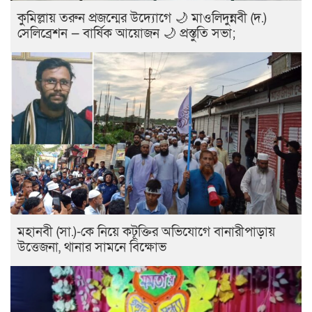
কুমিল্লায় তরুন প্রজন্মের উদ্যোগে 🌙 মাওলিদুন্নবী (দ.)
সেলিব্রেশন — বার্ষিক আয়োজন 🌙 প্রস্তুতি সভা;
মহানবী (সা.)-কে নিয়ে কটূক্তির অভিযোগে বানারীপাড়ায়
উত্তেজনা, থানার সামনে বিক্ষোভ