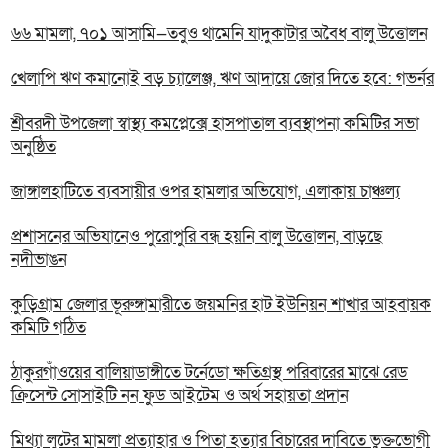
৬৬ মামলা, ৭০১ আসামি—তবুও থামেনি যাদুকাটার অবৈধ বালু উত্তোলন
খেলাপি ঋণ কমানোই বড় চ্যালেঞ্জ, ঋণ আদায়ে জোর দিতে হবে: গভর্নর
শ্রীবরদী উপজেলা স্বাস্থ্য কমপ্লেক্সে হাসপাতাল ব্যবস্থাপনা কমিটির সভা
অনুষ্ঠিত
জাঙ্গালহাটিতে ব্যবসায়ীর ওপর হামলার অভিযোগ, এলাকায় চাঞ্চল্য
প্রশাসনের অভিযানেও পুরোপুরি বন্ধ হয়নি বালু উত্তোলন, বাড়ছে
নদীভাঙন
কুড়িগ্রাম জেলার ভূরুঙ্গামারীতে জয়মনির হাট ইউনিয়ন শাখার আহবায়ক
কমিটি গঠিত
ঠাকুরগাঁওয়ের বালিয়াডাঙ্গীতে টর্নেডো ক্ষতিগ্রস্থ পরিবারের মাঝে রেড
ক্রিসেন্ট সোসাইটি নন ফুড আইটেম ও অর্থ সহায়তা প্রদান
‎মিথ্যা লুটের মামলা প্রত্যাহার ও পিতা হত্যার বিচারের দাবিতে ভুক্তভোগী