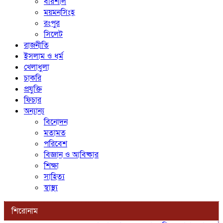
বরিশাল
ময়মনসিংহ
রংপুর
সিলেট
রাজনীতি
ইসলাম ও ধর্ম
খেলাধুলা
চাকরি
প্রযুক্তি
ফিচার
অন্যান্য
বিনোদন
মতামত
পরিবেশ
বিজ্ঞান ও আবিষ্কার
শিক্ষা
সাহিত্য
স্বাস্থ্য
শিরোনাম