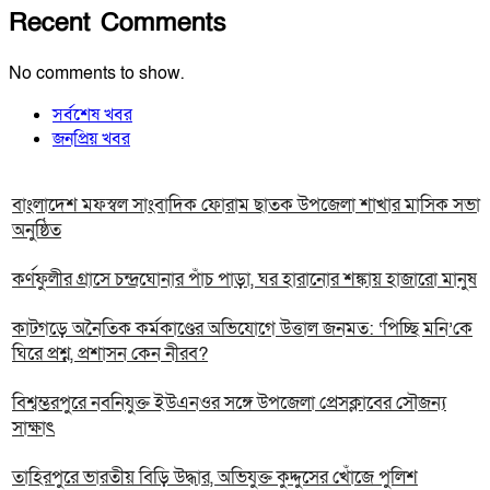
Recent Comments
No comments to show.
সর্বশেষ খবর
জনপ্রিয় খবর
বাংলাদেশ মফস্বল সাংবাদিক ফোরাম ছাতক উপজেলা শাখার মাসিক সভা
অনুষ্ঠিত
কর্ণফুলীর গ্রাসে চন্দ্রঘোনার পাঁচ পাড়া, ঘর হারানোর শঙ্কায় হাজারো মানুষ
কাটগড়ে অনৈতিক কর্মকাণ্ডের অভিযোগে উত্তাল জনমত: ‘পিচ্ছি মনি’কে
ঘিরে প্রশ্ন, প্রশাসন কেন নীরব?
বিশ্বম্ভরপুরে নবনিযুক্ত ইউএনওর সঙ্গে উপজেলা প্রেসক্লাবের সৌজন্য
সাক্ষাৎ
তাহিরপুরে ভারতীয় বিড়ি উদ্ধার, অভিযুক্ত কুদ্দুসের খোঁজে পুলিশ