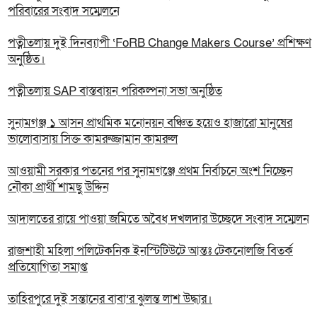
পরিবারের সংবাদ সম্মেলনে
পত্নীতলায় দুই দিনব্যাপী ‘FoRB Change Makers Course’ প্রশিক্ষণ
অনুষ্ঠিত।
পত্নীতলায় SAP বাস্তবায়ন পরিকল্পনা সভা অনুষ্ঠিত
সুনামগঞ্জ ১ আসন প্রাথমিক মনোনয়ন বঞ্চিত হয়েও হাজারো মানুষের
ভালোবাসায় সিক্ত কামরুজ্জামান কামরুল
‎আওয়ামী সরকার পতনের পর সুনামগঞ্জে প্রথম নির্বাচনে অংশ নিচ্ছেন
নৌকা প্রার্থী শামছু উদ্দিন
আদালতের রায়ে পাওয়া জমিতে অবৈধ দখলদার উচ্ছেদে সংবাদ সম্মেলন
রাজশাহী মহিলা পলিটেকনিক ইনস্টিটিউটে আন্তঃ টেকনোলজি বিতর্ক
প্রতিযোগিতা সমাপ্ত
তাহিরপুরে দুই সন্তানের বাবা’র ঝুলন্ত লাশ উদ্ধার।