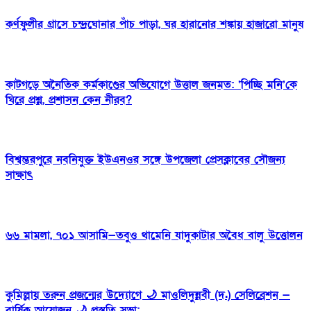
কর্ণফুলীর গ্রাসে চন্দ্রঘোনার পাঁচ পাড়া, ঘর হারানোর শঙ্কায় হাজারো মানুষ
কাটগড়ে অনৈতিক কর্মকাণ্ডের অভিযোগে উত্তাল জনমত: ‘পিচ্ছি মনি’কে
ঘিরে প্রশ্ন, প্রশাসন কেন নীরব?
বিশ্বম্ভরপুরে নবনিযুক্ত ইউএনওর সঙ্গে উপজেলা প্রেসক্লাবের সৌজন্য
সাক্ষাৎ
৬৬ মামলা, ৭০১ আসামি—তবুও থামেনি যাদুকাটার অবৈধ বালু উত্তোলন
কুমিল্লায় তরুন প্রজন্মের উদ্যোগে 🌙 মাওলিদুন্নবী (দ.) সেলিব্রেশন —
বার্ষিক আয়োজন 🌙 প্রস্তুতি সভা;