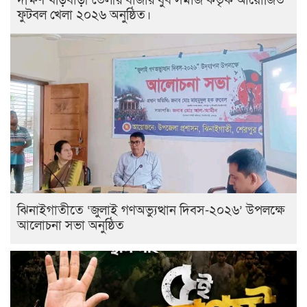
দক্ষিণ খড়িবাড়ী তেলীর বাজার যুব সমাজ কর্তৃক আয়োজিত
ফুটবল খেলা ২০২৬ অনুষ্ঠিত।
ঝিনাইগাতীতে ‘জুলাই গণঅভ্যুত্থান দিবস-২০২৬’ উপলক্ষে
আলোচনা সভা অনুষ্ঠিত