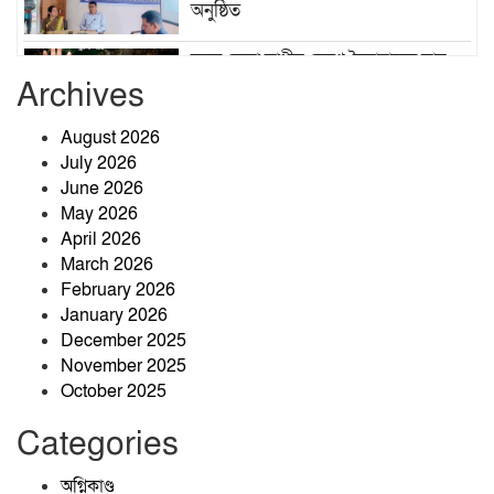
অনুষ্ঠিত
রক্তে কেনা স্বাধীন দেশে স্বৈরাচারের স্থান
নেই, ৫ আগস্ট চিরঞ্জীব হোক: কৃষিবিদ
Archives
আনোয়ার পারভেজ
August 2026
কৃষকের ঘর থেকে চার সরকারি চাকরির
July 2026
সাফল্য: মেধা ও অধ্যবসায়ের উজ্জ্বল দৃষ্টান্ত
June 2026
আবুল কাশেম
May 2026
April 2026
March 2026
February 2026
January 2026
December 2025
জ্বালানিতে কারচুপি, লাইসেন্সহীন প্রতিষ্ঠান:
November 2025
ঝিনাইগাতীতে মোবাইল কোর্টের অভিযানে
October 2025
তিন প্রতিষ্ঠানে ১ লাখ ২৫ হাজার টাকা
জরিমানা
Categories
তাড়াশে মাদক সেবনের সময় হাতেনাতে
আটক, ভ্রাম্যমাণ আদালতে কারাদণ্ড
অগ্নিকাণ্ড