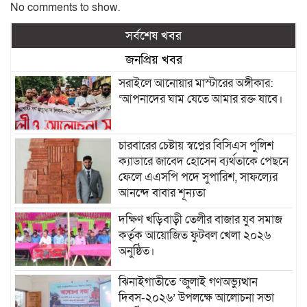
No comments to show.
সর্বশেষ খবর
জনপ্রিয় খবর
সরাইলে আনোয়ার মাস্টারের অঙ্গীকার:
‘আপনাদের ঘাম যেতে আমার রক্ত যাবে।
চারবারের চেষ্টায় স্বপ্নের বিসিএস পুলিশ
ক্যাডারে জাবেদ হোসেন ব্যর্থতাকে পেছনে
ফেলে এএসপি পদে সুপারিশ, সাফল্যের
আনন্দে বাবার শূন্যতা
দক্ষিণ খড়িবাড়ী তেলীর বাজার যুব সমাজ
কর্তৃক আয়োজিত ফুটবল খেলা ২০২৬
অনুষ্ঠিত।
ঝিনাইগাতীতে ‘জুলাই গণঅভ্যুত্থান
দিবস-২০২৬’ উপলক্ষে আলোচনা সভা