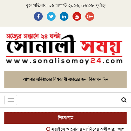
বৃহস্পতিবার, ০৬ অগাস্ট ২০২৬, ০৬:৫৮ পূর্বাহ্ন
Toggle
navigation
শিরোনাম
সরাইলে আনোয়ার মাস্টারের অঙ্গীকার: ‘আপনাদের ঘাম