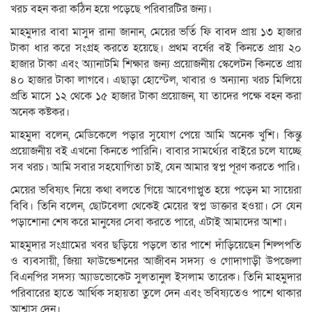
খরচ বহন করা কঠিন হয়ে পড়েছে পরিবারটির জন্য।
মাহমুদার বাবা মাসুদ রানা জানান, মেয়ের ভর্তি ফি বাবদ প্রায় ১৩ হাজার
টাকা ধার করে সংগ্রহ করতে হয়েছে। প্রথম বর্ষের বই কিনতে প্রায় ২০
হাজার টাকা এবং অ্যানাটমি শিক্ষার জন্য প্রয়োজনীয় স্কেলেটন কিনতে প্রায়
৪০ হাজার টাকা লাগবে। এছাড়া হোস্টেল, খাবার ও অন্যান্য খরচ মিলিয়ে
প্রতি মাসে ১২ থেকে ১৫ হাজার টাকা প্রয়োজন, যা তাদের পক্ষে বহন করা
অনেক কষ্টকর।
মাহমুদা বলেন, মেডিকেলে পড়ার সুযোগ পেয়ে আমি অনেক খুশি। কিন্তু
প্রয়োজনীয় বই এখনো কিনতে পারিনি। বাবার সামর্থ্যের বাইরে চলে যাচ্ছে
সব খরচ। আমি সবার সহযোগিতা চাই, যেন আমার স্বপ্ন পূরণ করতে পারি।
মেয়ের ভবিষ্যৎ নিয়ে কথা বলতে গিয়ে আবেগাপ্লুত হয়ে পড়েন মা সায়েরা
বিবি। তিনি বলেন, ছোটবেলা থেকেই মেয়ের স্বপ্ন ডাক্তার হওয়া। সে যেন
পড়াশোনা শেষ করে মানুষের সেবা করতে পারে, এটাই আমাদের আশা।
মাহমুদার সংগ্রামের খবর ছড়িয়ে পড়লে তার পাশে দাঁড়িয়েছেন শিল্পপতি
ও ব্যবসায়ী, জিয়া ফাউন্ডেশনের আজীবন সদস্য ও গোদাগাড়ী উপজেলা
বিএনপির সদস্য অ্যাডভোকেট সুলতানুল ইসলাম তারেক। তিনি মাহমুদার
পরিবারের হাতে আর্থিক সহায়তা তুলে দেন এবং ভবিষ্যতেও পাশে থাকার
আশ্বাস দেন।