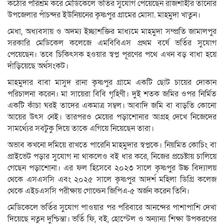
কঠোর পরিশ্রম করে মেডিকেলে ভর্তির সুযোগ পেয়েছেন রাজশাহীর তানোর
উপজেলার পাঁচন্দর ইউনিয়নের কৃষ্ণপুর গ্রামের মোসা. মাহমুদা খাতুন।
মেধা, অধ্যবসায় ও অদম্য ইচ্ছাশক্তির মাধ্যমে মাহমুদা সম্প্রতি জামালপুর
সরকারি মেডিকেল কলেজে এমবিবিএস প্রথম বর্ষে ভর্তির সুযোগ
পেয়েছেন। তবে চিকিৎসক হওয়ার স্বপ্ন পূরণের পথে এখন বড় বাধা হয়ে
দাঁড়িয়েছে অর্থসংকট।
মাহমুদার বাবা মাসুদ রানা কৃষ্ণপুর গ্রামে একটি ছোট চায়ের দোকান
পরিচালনা করেন। মা সায়েরা বিবি গৃহিণী। দুই শতক জমির ওপর নির্মিত
একটি কাঁচা ঘরই তাদের একমাত্র সম্বল। আবাদি জমি বা বাড়তি কোনো
আয়ের উৎস নেই। তারপরও মেয়ের পড়াশোনার আগ্রহ দেখে নিজেদের
সামর্থ্যের সবটুকু দিয়ে তাকে এগিয়ে নিয়েছেন তারা।
অভাব কখনো দমিয়ে রাখতে পারেনি মাহমুদার স্বপ্নকে। নিয়মিত কোচিং বা
প্রাইভেট পড়ার সুযোগ না থাকলেও বই ধার করে, নিজের প্রচেষ্টায় চালিয়ে
গেছেন পড়াশোনা। এর ফল হিসেবে ২০২৩ সালে কৃষ্ণপুর উচ্চ বিদ্যালয়
থেকে এসএসসি এবং ২০২৫ সালে কৃষ্ণপুর আদর্শ মহিলা ডিগ্রি কলেজ
থেকে এইচএসসি পরীক্ষায় গোল্ডেন জিপিএ-৫ অর্জন করেন তিনি।
মেডিকেলে ভর্তির সুযোগ পাওয়ার পর পরিবারে আনন্দের পাশাপাশি দেখা
দিয়েছে নতুন দুশ্চিন্তা। ভর্তি ফি, বই, হোস্টেল ও অন্যান্য শিক্ষা উপকরণের