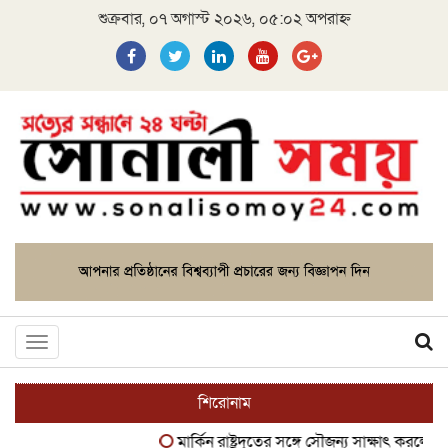
শুক্রবার, ০৭ অগাস্ট ২০২৬, ০৫:০২ অপরাহ্ন
Toggle
navigation
শিরোনাম
মার্কিন রাষ্ট্রদূতের সঙ্গে সৌজন্য সাক্ষাৎ করলেন মেজর