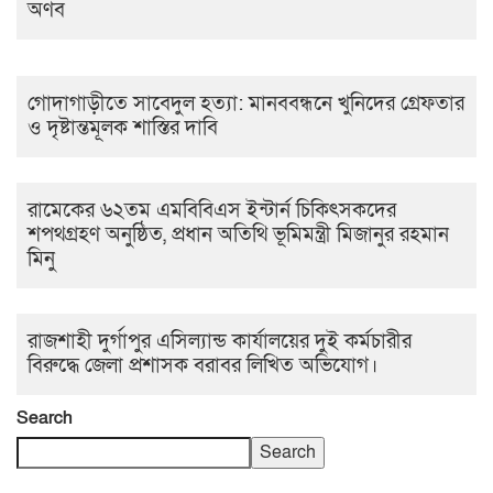
অর্ণব
গোদাগাড়ীতে সাবেদুল হত্যা: মানববন্ধনে খুনিদের গ্রেফতার
ও দৃষ্টান্তমূলক শাস্তির দাবি
রামেকের ৬২তম এমবিবিএস ইন্টার্ন চিকিৎসকদের
শপথগ্রহণ অনুষ্ঠিত, প্রধান অতিথি ভূমিমন্ত্রী মিজানুর রহমান
মিনু
রাজশাহী দুর্গাপুর এসিল্যান্ড কার্যালয়ের দুই কর্মচারীর
বিরুদ্ধে জেলা প্রশাসক বরাবর লিখিত অভিযোগ।
Search
Search