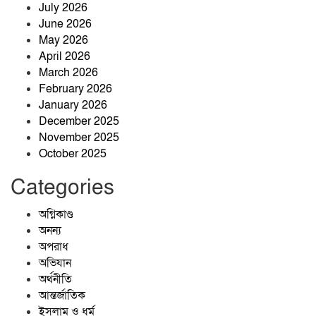
July 2026
‘আপনাদের ঘাম যেতে আমার রক্ত যাবে।
June 2026
May 2026
April 2026
চারবারের চেষ্টায় স্বপ্নের বিসিএস পুলিশ
March 2026
ক্যাডারে জাবেদ হোসেন ব্যর্থতাকে পেছনে
February 2026
ফেলে এএসপি পদে সুপারিশ, সাফল্যের
January 2026
আনন্দে বাবার শূন্যতা
December 2025
দক্ষিণ খড়িবাড়ী তেলীর বাজার যুব সমাজ
November 2025
কর্তৃক আয়োজিত ফুটবল খেলা ২০২৬
October 2025
অনুষ্ঠিত।
Categories
অগ্নিকাণ্ড
অনন্য
অপরাধ
অভিযান
অর্থনীতি
আন্তর্জাতিক
ইসলাম ও ধর্ম