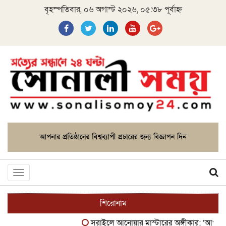
বৃহস্পতিবার, ০৬ অগাস্ট ২০২৬, ০৫:৩৮ পূর্বাহ্ন
Toggle
navigation
শিরোনাম
সরাইলে আনোয়ার মাস্টারের অঙ্গীকার: ‘আপনাদের ঘা