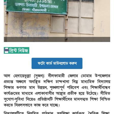
ফটো কার্ড ডাউনলোড করুন
আল হেদায়েতুল্লা (সুজন): নীলফামারী জেলার ডোমার উপজেলার
প্রত্যন্ত অঞ্চলে অবস্থিত দক্ষিণ চান্দখানা নিম্ন মাধ্যমিক বিদ্যালয়
শিক্ষার গুণগত মান উন্নয়ন, শৃঙ্খলাপূর্ণ পরিবেশ এবং শিক্ষার্থীবান্ধব
কার্যক্রমের মাধ্যমে এলাকাবাসীর আস্থার প্রতীক হয়ে উঠেছে। সীমিত
সুযোগ-সুবিধা নিয়েও প্রতিষ্ঠানটি শিক্ষার্থীদের মানসম্মত শিক্ষা নিশ্চিত
করতে নিরলসভাবে কাজ করে যাচ্ছে।
বিদ্যালয়টিতে নিয়মিত পাঠদান, সহশিক্ষা কার্যক্রম, নৈতিক শিক্ষা,