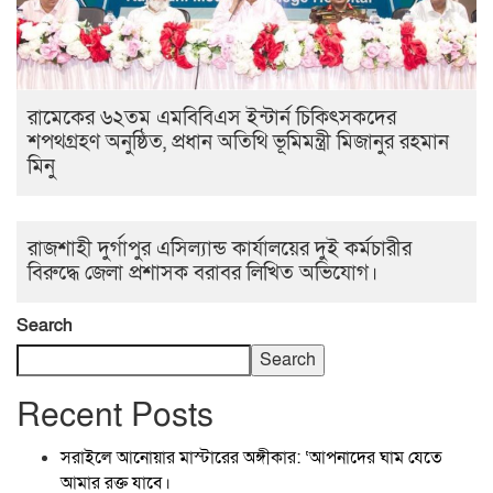
রামেকের ৬২তম এমবিবিএস ইন্টার্ন চিকিৎসকদের
শপথগ্রহণ অনুষ্ঠিত, প্রধান অতিথি ভূমিমন্ত্রী মিজানুর রহমান
মিনু
রাজশাহী দুর্গাপুর এসিল্যান্ড কার্যালয়ের দুই কর্মচারীর
বিরুদ্ধে জেলা প্রশাসক বরাবর লিখিত অভিযোগ।
Search
Search
Recent Posts
সরাইলে আনোয়ার মাস্টারের অঙ্গীকার: ‘আপনাদের ঘাম যেতে
আমার রক্ত যাবে।