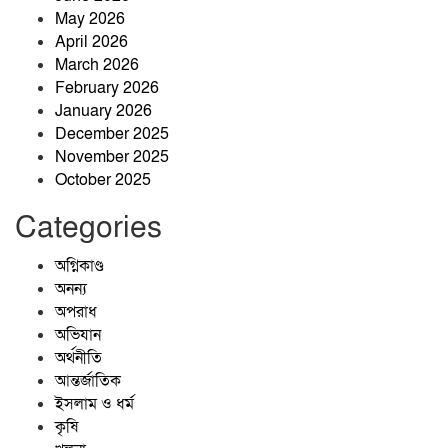
তাড়াশে মাদক সেবনের সময় হাতেনাতে
May 2026
আটক, ভ্রাম্যমাণ আদালতে কারাদণ্ড
April 2026
March 2026
February 2026
বিএম কলেজ ছাত্র ইউনিয়নের সভাপতি
January 2026
মারজান, সম্পাদক অর্ণব
December 2025
November 2025
October 2025
চট্টগ্রাম নাগরিক ফোরামের
প্রতিষ্ঠাবার্ষিকীতে ভার্চুয়াল আলোচনা সভা
Categories
অনুষ্ঠিত
অগ্নিকাণ্ড
অনন্য
অপরাধ
অভিযান
অর্থনীতি
আন্তর্জাতিক
ইসলাম ও ধর্ম
কৃষি