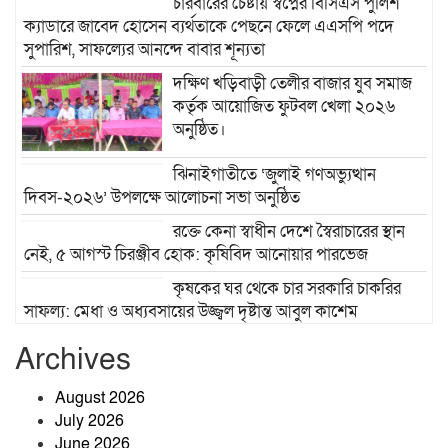
চারবারের চেষ্টায় স্বপ্নের বিসিএস পুলিশ
ক্যাডারে জাবেদ হোসেন ব্যর্থতাকে পেছনে ফেলে এএসপি পদে
সুপারিশ, সাফল্যের আনন্দে বাবার শূন্যতা
দক্ষিণ খড়িবাড়ী তেলীর বাজার যুব সমাজ
কর্তৃক আয়োজিত ফুটবল খেলা ২০২৬
অনুষ্ঠিত।
ঝিনাইগাতীতে ‘জুলাই গণঅভ্যুত্থান
দিবস-২০২৬’ উপলক্ষে আলোচনা সভা অনুষ্ঠিত
রক্তে কেনা স্বাধীন দেশে স্বৈরাচারের স্থান
নেই, ৫ আগস্ট চিরঞ্জীব হোক: কৃষিবিদ আনোয়ার পারভেজ
কৃষকের ঘর থেকে চার সরকারি চাকরির
সাফল্য: মেধা ও অধ্যবসায়ের উজ্জ্বল দৃষ্টান্ত আবুল কাশেম
জ্বালানিতে কারচুপি, লাইসেন্সহীন প্রতিষ্ঠান:
Archives
ঝিনাইগাতীতে মোবাইল কোর্টের অভিযানে
তিন প্রতিষ্ঠানে ১ লাখ ২৫ হাজার টাকা
August 2026
জরিমানা
July 2026
June 2026