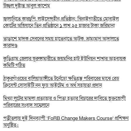
উজ্জ্বল দৃষ্টান্ত আবুল কাশেম
জ্বালানিতে কারচুপি, লাইসেন্সহীন প্রতিষ্ঠান: ঝিনাইগাতীতে মোবাইল
কোর্টের অভিযানে তিন প্রতিষ্ঠানে ১ লাখ ২৫ হাজার টাকা জরিমানা
তাড়াশে মাদক সেবনের সময় হাতেনাতে আটক, ভ্রাম্যমাণ আদালতে
কারাদণ্ড
কুড়িগ্রাম জেলার ভূরুঙ্গামারীতে জয়মনির হাট ইউনিয়ন শাখার আহবায়ক
কমিটি গঠিত
ঠাকুরগাঁওয়ের বালিয়াডাঙ্গীতে টর্নেডো ক্ষতিগ্রস্থ পরিবারের মাঝে রেড
ক্রিসেন্ট সোসাইটি নন ফুড আইটেম ও অর্থ সহায়তা প্রদান
‎মিথ্যা লুটের মামলা প্রত্যাহার ও পিতা হত্যার বিচারের দাবিতে ভুক্তভোগী
পরিবারের সংবাদ সম্মেলনে
পত্নীতলায় দুই দিনব্যাপী ‘FoRB Change Makers Course’ প্রশিক্ষণ
অনুষ্ঠিত।