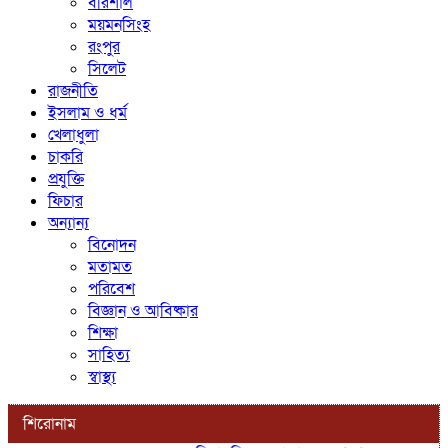
বরিশাল
ময়মনসিংহ
রংপুর
সিলেট
রাজনীতি
ইসলাম ও ধর্ম
খেলাধুলা
চাকরি
প্রযুক্তি
ফিচার
অন্যান্য
বিনোদন
মতামত
পরিবেশ
বিজ্ঞান ও আবিষ্কার
শিক্ষা
সাহিত্য
স্বাস্থ্য
শিরোনাম