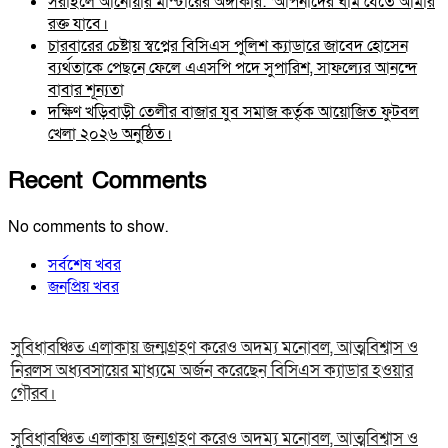
সরাইলে আনোয়ার মাস্টারের অঙ্গীকার: ‘আপনাদের ঘাম যেতে আমার
রক্ত যাবে।
চারবারের চেষ্টায় স্বপ্নের বিসিএস পুলিশ ক্যাডারে জাবেদ হোসেন
ব্যর্থতাকে পেছনে ফেলে এএসপি পদে সুপারিশ, সাফল্যের আনন্দে
বাবার শূন্যতা
দক্ষিণ খড়িবাড়ী তেলীর বাজার যুব সমাজ কর্তৃক আয়োজিত ফুটবল
খেলা ২০২৬ অনুষ্ঠিত।
Recent Comments
No comments to show.
সর্বশেষ খবর
জনপ্রিয় খবর
সুবিধাবঞ্চিত এলাকায় জন্মগ্রহণ করেও অদম্য মনোবল, আত্মবিশ্বাস ও
নিরলস অধ্যবসায়ের মাধ্যমে অর্জন করেছেন বিসিএস ক্যাডার হওয়ার
গৌরব।
সুবিধাবঞ্চিত এলাকায় জন্মগ্রহণ করেও অদম্য মনোবল, আত্মবিশ্বাস ও