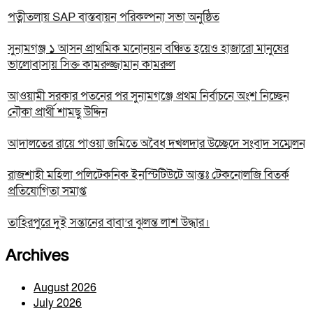
পত্নীতলায় SAP বাস্তবায়ন পরিকল্পনা সভা অনুষ্ঠিত
সুনামগঞ্জ ১ আসন প্রাথমিক মনোনয়ন বঞ্চিত হয়েও হাজারো মানুষের
ভালোবাসায় সিক্ত কামরুজ্জামান কামরুল
‎আওয়ামী সরকার পতনের পর সুনামগঞ্জে প্রথম নির্বাচনে অংশ নিচ্ছেন
নৌকা প্রার্থী শামছু উদ্দিন
আদালতের রায়ে পাওয়া জমিতে অবৈধ দখলদার উচ্ছেদে সংবাদ সম্মেলন
রাজশাহী মহিলা পলিটেকনিক ইনস্টিটিউটে আন্তঃ টেকনোলজি বিতর্ক
প্রতিযোগিতা সমাপ্ত
তাহিরপুরে দুই সন্তানের বাবা’র ঝুলন্ত লাশ উদ্ধার।
Archives
August 2026
July 2026