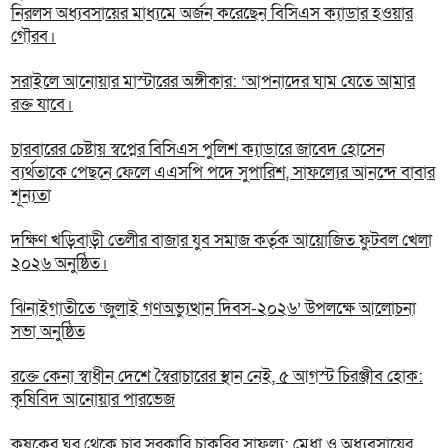
নিরলস অধ্যবসায়ের মাধ্যমে অর্জন করেছেন বিসিএস ক্যাডার হওয়ার
গৌরব।
সরাইলে আনোয়ার মাস্টারের অঙ্গীকার: ‘আপনাদের ঘাম যেতে আমার
রক্ত যাবে।
চারবারের চেষ্টায় স্বপ্নের বিসিএস পুলিশ ক্যাডারে জাবেদ হোসেন
ব্যর্থতাকে পেছনে ফেলে এএসপি পদে সুপারিশ, সাফল্যের আনন্দে বাবার
শূন্যতা
দক্ষিণ খড়িবাড়ী তেলীর বাজার যুব সমাজ কর্তৃক আয়োজিত ফুটবল খেলা
২০২৬ অনুষ্ঠিত।
ঝিনাইগাতীতে ‘জুলাই গণঅভ্যুত্থান দিবস-২০২৬’ উপলক্ষে আলোচনা
সভা অনুষ্ঠিত
রক্তে কেনা স্বাধীন দেশে স্বৈরাচারের স্থান নেই, ৫ আগস্ট চিরঞ্জীব হোক:
কৃষিবিদ আনোয়ার পারভেজ
কৃষকের ঘর থেকে চার সরকারি চাকরির সাফল্য: মেধা ও অধ্যবসায়ের