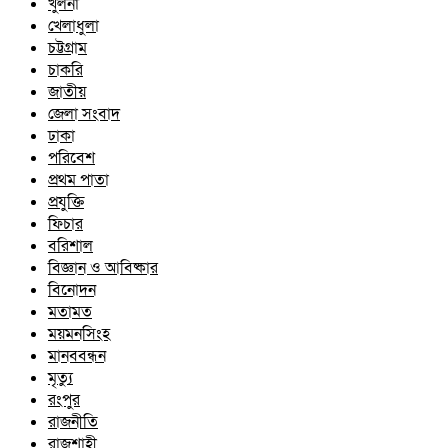
খুলনা
খেলাধুলা
চট্টগ্রাম
চাকরি
জাতীয়
জেলা সংবাদ
ঢাকা
পরিবেশ
প্রথম পাতা
প্রযুক্তি
ফিচার
বরিশাল
বিজ্ঞান ও আবিষ্কার
বিনোদন
মতামত
ময়মনসিংহ
মানববন্ধন
মৃত্যু
রংপুর
রাজনীতি
রাজশাহী