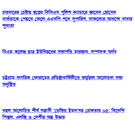
চারবারের চেষ্টায় স্বপ্নের বিসিএস পুলিশ ক্যাডারে জাবেদ হোসেন
ব্যর্থতাকে পেছনে ফেলে এএসপি পদে সুপারিশ, সাফল্যের আনন্দে বাবার
শূন্যতা
বিএম কলেজ ছাত্র ইউনিয়নের সভাপতি মারজান, সম্পাদক অর্ণব
চট্টগ্রাম নাগরিক ফোরামের প্রতিষ্ঠাবার্ষিকীতে ভার্চুয়াল আলোচনা সভা
অনুষ্ঠিত
বহুল আলোচিত শীর্ষ সন্ত্রাসী ‘ডেভিড ইমন’সহ গ্রেফতার ০৫; বিদেশি
পিস্তল, এলজি ও দেশীয় অস্ত্র উদ্ধার